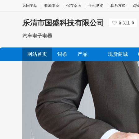
返回主站
|
收藏本页
|
保存桌面
|
手机浏览
|
联系方式
|
购
乐清市国盛科技有限公司
加关注
0
汽车电子电器
网站首页
词条
产品
现货商城
公司相册
品牌展示
公司视频
展会信息